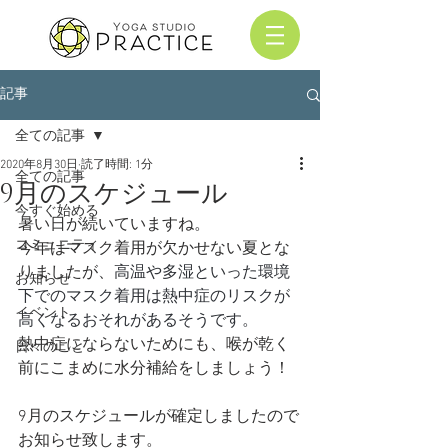
記事
全ての記事
2020年8月30日
読了時間: 1分
全ての記事
9月のスケジュール
今すぐ始める
暑い日が続いていますね。
コミュニティ
今年はマスク着用が欠かせない夏とな
りましたが、
高温や多湿といった環境
お知らせ
下でのマスク着用は熱中症のリスクが
イベント
高くなるおそれがあるそうです。
熱中症にならないためにも、喉が乾く
日々のこと
前にこまめに水分補給をしましょう！
9月のスケジュールが確定しましたので
お知らせ致します。