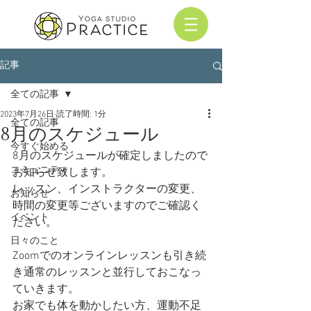
記事
全ての記事
2023年7月26日
読了時間: 1分
全ての記事
8月のスケジュール
今すぐ始める
8月のスケジュールが確定しましたので
コミュニティ
お知らせ致します。
レッスン、インストラクターの変更、
お知らせ
時間の変更等ございますのでご確認く
イベント
ださい。
日々のこと
Zoomでのオンラインレッスンも引き続
き通常のレッスンと並行しておこなっ
ていきます。
お家でも体を動かしたい方、運動不足