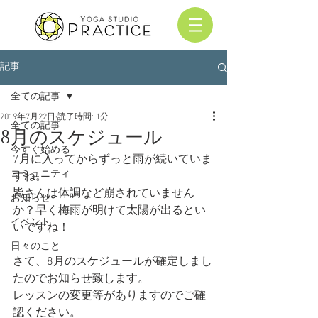
記事
全ての記事
2019年7月22日
読了時間: 1分
全ての記事
8月のスケジュール
今すぐ始める
7月に入ってからずっと雨が続いていま
コミュニティ
すね。
皆さんは体調など崩されていません
お知らせ
か？早く梅雨が明けて太陽が出るとい
イベント
いですね！
日々のこと
さて、8月のスケジュールが確定しまし
たのでお知らせ致します。
レッスンの変更等がありますのでご確
認ください。