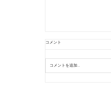
大須スタジオ閉店のお知らせ
コメント
平素よりヨガプラクティスをご利
用いただきまして誠にありがとう
ございます。 このたび大須スタ
コメントを追加…
ジオは2021年7月25日(日)をもち
まして閉店する運びとなりまし
た。 急なお知らせとなりました
事をお詫び申し上げると共に、オ
ープンより多くのお客様にご愛顧
いただきましたことを心より御...