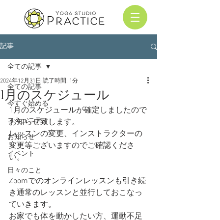
記事
全ての記事
2024年12月31日
読了時間: 1分
全ての記事
1月のスケジュール
今すぐ始める
1月のスケジュールが確定しましたので
コミュニティ
お知らせ致します。
レッスンの変更、インストラクターの
お知らせ
変更等ございますのでご確認くださ
イベント
い。
日々のこと
Zoomでのオンラインレッスンも引き続
き通常のレッスンと並行しておこなっ
ていきます。
お家でも体を動かしたい方、運動不足