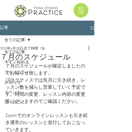
記事
全ての記事
2020年6月28日
読了時間: 1分
全ての記事
７月のスケジュール
今すぐ始める
７月のスケジュールが確定しましたの
コミュニティ
でお知らせ致します。
プラクティスでは先月に引き続き、レ
お知らせ
ッスン数を減らし営業していく予定で
イベント
す。時間の変更、レッスン内容の変更
等ございますのでご確認ください。
日々のこと
Zoomでのオンラインレッスンも引き続
き通常のレッスンと並行しておこなっ
ていきます。