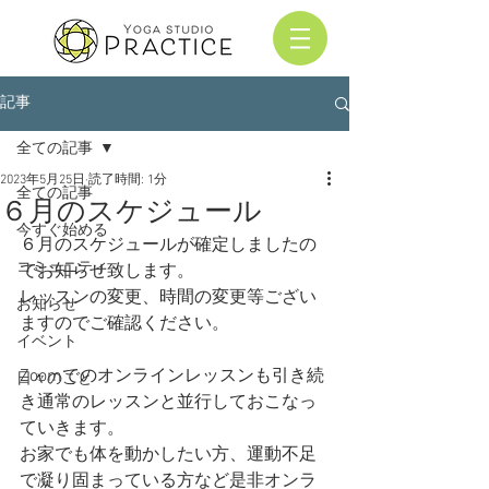
記事
全ての記事
2023年5月25日
読了時間: 1分
全ての記事
６月のスケジュール
今すぐ始める
６月のスケジュールが確定しましたの
コミュニティ
でお知らせ致します。
レッスンの変更、時間の変更等ござい
お知らせ
ますのでご確認ください。
イベント
Zoomでのオンラインレッスンも引き続
日々のこと
き通常のレッスンと並行しておこなっ
ていきます。
お家でも体を動かしたい方、運動不足
で凝り固まっている方など是非オンラ