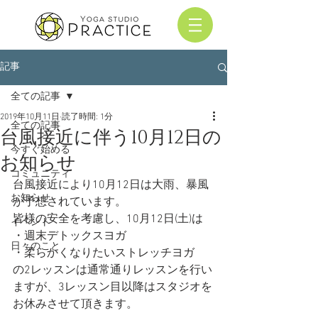
記事
全ての記事
2019年10月11日
読了時間: 1分
全ての記事
台風接近に伴う10月12日の
今すぐ始める
お知らせ
コミュニティ
台風接近により10月12日は大雨、暴風
お知らせ
が予想されています。
皆様の安全を考慮し、10月12日(土)は
イベント
・週末デトックスヨガ
日々のこと
・柔らかくなりたいストレッチヨガ
の2レッスンは通常通りレッスンを行い
ますが、3レッスン目以降はスタジオを
お休みさせて頂きます。