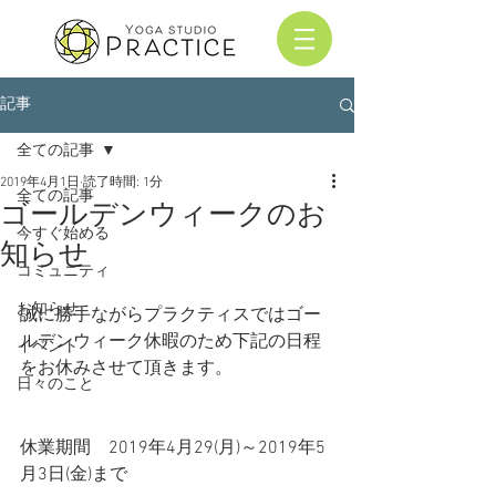
記事
全ての記事
2019年4月1日
読了時間: 1分
全ての記事
ゴールデンウィークのお
今すぐ始める
知らせ
コミュニティ
お知らせ
誠に勝手ながらプラクティスではゴー
ルデンウィーク休暇のため下記の日程
イベント
をお休みさせて頂きます。
日々のこと
休業期間　2019年4月29(月)～2019年5
月3日(金)まで