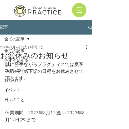
記事
全ての記事
2023年7月26日
読了時間: 1分
全ての記事
お盆休みのお知らせ
今すぐ始める
誠に勝手ながらプラクティスでは夏季
コミュニティ
休暇のため下記の日程をお休みさせて
頂きます。
お知らせ
イベント
日々のこと
休業期間　2023年8月11(金)～2023年8
月17日(木)まで